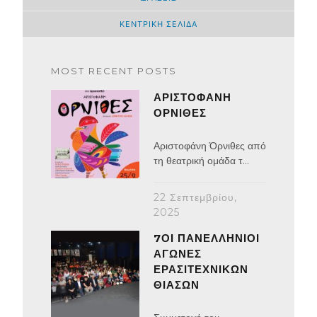
ΚΕΝΤΡΙΚΉ ΣΕΛΊΔΑ
MOST RECENT POSTS
ΑΡΙΣΤΟΦΆΝΗ
ΌΡΝΙΘΕΣ
Αριστοφάνη Όρνιθες από
τη θεατρική ομάδα τ...
22 Σεπτεμβρίου,
2025
7ΟΙ ΠΑΝΕΛΛΉΝΙΟΙ
ΑΓΏΝΕΣ
ΕΡΑΣΙΤΕΧΝΙΚΏΝ
ΘΙΆΣΩΝ