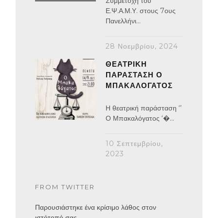
Συμμετοχή του
Ε.Ψ.Α.Μ.Υ. στους 7ους
Πανελλήνι...
28 Νοεμβρίου, 2024
ΘΕΑΤΡΙΚΉ
ΠΑΡΆΣΤΑΣΗ Ο
ΜΠΑΚΑΛΌΓΑΤΟΣ
Η θεατρική παράσταση ‘’
Ο Μπακαλόγατος ‘�...
10 Σεπτεμβρίου,
2023
FROM TWITTER
Παρουσιάστηκε ένα κρίσιμο λάθος στον
ιστότοπό σας.